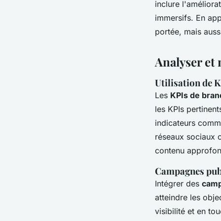
inclure l'améliora
immersifs. En app
portée, mais auss
Analyser et
Utilisation de 
Les
KPIs de bran
les KPIs pertinen
indicateurs comme
réseaux sociaux 
contenu approfond
Campagnes publ
Intégrer des
camp
atteindre les obj
visibilité et en t